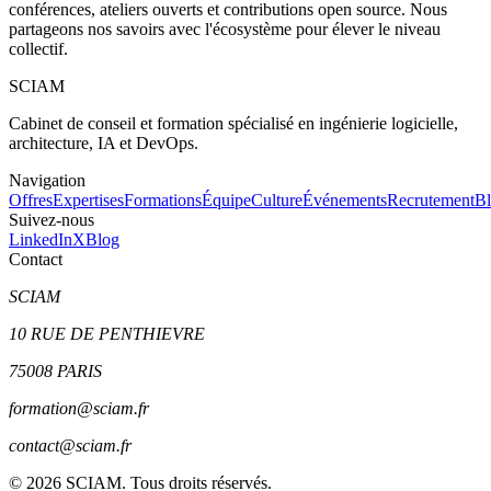
conférences, ateliers ouverts et contributions open source. Nous
partageons nos savoirs avec l'écosystème pour élever le niveau
collectif.
SCIAM
Cabinet de conseil et formation spécialisé en ingénierie logicielle,
architecture, IA et DevOps.
Navigation
Offres
Expertises
Formations
Équipe
Culture
Événements
Recrutement
B
Suivez-nous
LinkedIn
X
Blog
Contact
SCIAM
10 RUE DE PENTHIEVRE
75008 PARIS
formation@sciam.fr
contact@sciam.fr
©
2026
SCIAM. Tous droits réservés.