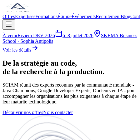
Offres
Expertises
Formations
Équipe
Événements
Recrutement
Blog
Cont
À venir
Riviera DEV 2026
6–8 juillet 2026
SKEMA Business
School · Sophia Antipolis
Voir les détails
De la stratégie au code,
de la recherche
à la production.
SCIAM réunit des experts reconnus par la communauté mondiale -
Java Champions, Google Developer Experts, Docteurs en IA - pour
accompagner les organisations les plus exigeantes à chaque étape de
leur maturité technologique.
Découvrir nos offres
Nous contacter